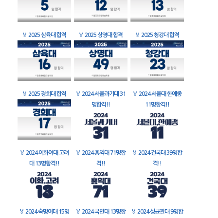
🏅
2025 삼육대 합격
🏅
2025 상명대 합격
🏅
2025 청강대 합격
🏅
2025 경희대 합격
🏅
2024 서울과기대 31
🏅
2024 서울대 한예종
명합격!!
11명합격!!
🏅
2024 이화여대 고려
🏅
2024 홍익대 71명합
🏅
2024 건국대 39명합
대 13명합격!!
격!!
격!!
🏅
2024 숙명여대 15명
🏅
2024 국민대 13명합
🏅
2024 성균관대 9명합