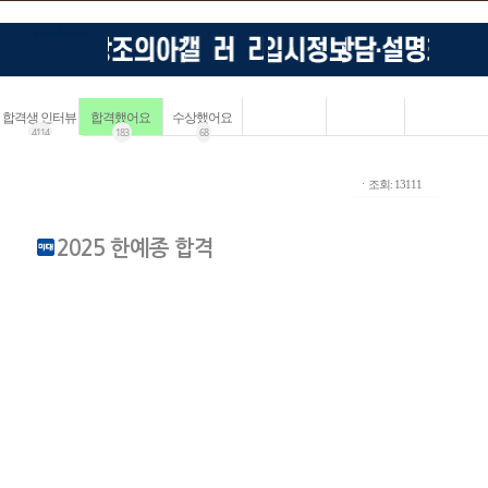
합격생 인터뷰
합격했어요
수상했어요
4114
183
68
ㆍ조회: 13111
2025 한예종 합격