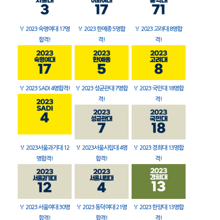
🏅
2023 숙명여대 17명
🏅
2023 한예종 5명합
🏅
2023 고려대 8명합
합격!
격!
격!
🏅
2023 SADI 4명합격!
🏅
2023 성균관대 7명합
🏅
2023 국민대 18명합
격!
격!
🏅
2023서울과기대 12
🏅
2023서울시립대 4명
🏅
2023 경희대 13명합
명합격!
합격!
격!
🏅
2023 서울여대 30명
🏅
2023 동덕여대 21명
🏅
2023 한양대 13명합
합격!
합격!
격!