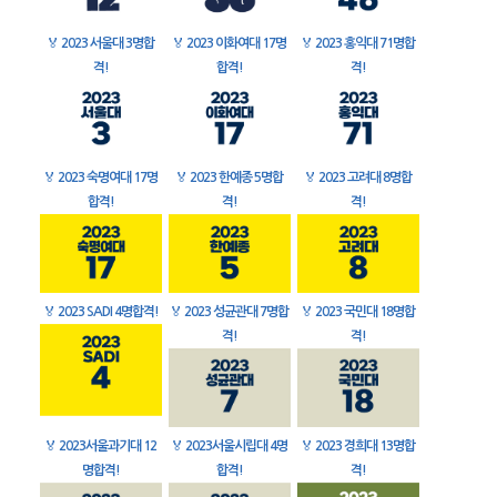
🏅
2023 서울대 3명합
🏅
2023 이화여대 17명
🏅
2023 홍익대 71명합
격!
합격!
격!
🏅
2023 숙명여대 17명
🏅
2023 한예종 5명합
🏅
2023 고려대 8명합
합격!
격!
격!
🏅
2023 SADI 4명합격!
🏅
2023 성균관대 7명합
🏅
2023 국민대 18명합
격!
격!
🏅
2023서울과기대 12
🏅
2023서울시립대 4명
🏅
2023 경희대 13명합
명합격!
합격!
격!