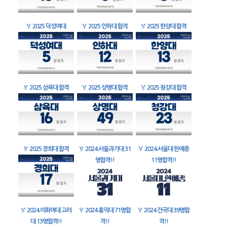
🏅
2025 덕성여대
🏅
2025 인하대 합격
🏅
2025 한양대 합격
🏅
2025 삼육대 합격
🏅
2025 상명대 합격
🏅
2025 청강대 합격
🏅
2025 경희대 합격
🏅
2024 서울과기대 31
🏅
2024 서울대 한예종
명합격!!
11명합격!!
🏅
2024 이화여대 고려
🏅
2024 홍익대 71명합
🏅
2024 건국대 39명합
대 13명합격!!
격!!
격!!