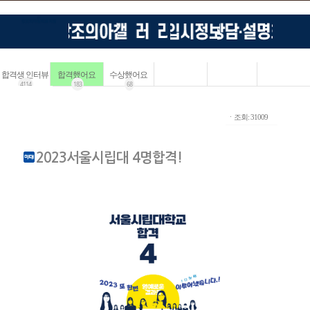
합격생 인터뷰
합격했어요
수상했어요
4114
183
68
ㆍ조회: 31009
2023서울시립대 4명합격!