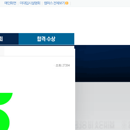
|
|
|
메인화면
미대입시설명회
캠퍼스 전체보기
ㆍ조회: 27204