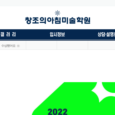
수상했어요
68