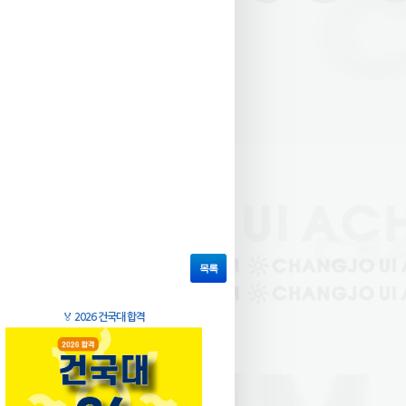
목록
🏅
2026 건국대 합격