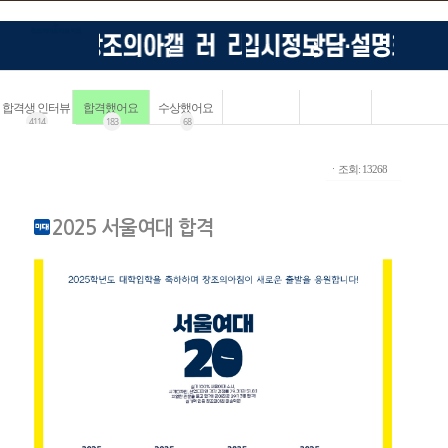
합격생 인터뷰
합격했어요
수상했어요
4114
183
68
ㆍ조회: 13268
2025 서울여대 합격