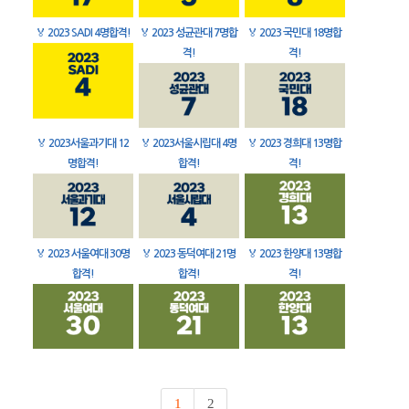
🏅
2023 SADI 4명합격!
🏅
2023 성균관대 7명합
🏅
2023 국민대 18명합
격!
격!
🏅
2023서울과기대 12
🏅
2023서울시립대 4명
🏅
2023 경희대 13명합
명합격!
합격!
격!
🏅
2023 서울여대 30명
🏅
2023 동덕여대 21명
🏅
2023 한양대 13명합
합격!
합격!
격!
1
2