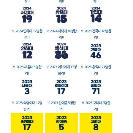
격!!
격!!
격!!
🏅
2024 인하대 12명합
🏅
2024 백석대 36명합
🏅
2023 건국대 46명합
격!!
격!!
격!
🏅
2023 서울대 3명합
🏅
2023 이화여대 17명
🏅
2023 홍익대 71명합
격!
합격!
격!
🏅
2023 숙명여대 17명
🏅
2023 한예종 5명합
🏅
2023 고려대 8명합
합격!
격!
격!