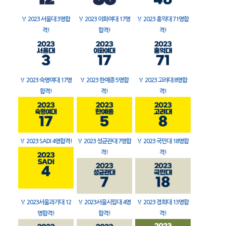
🏅
2023 서울대 3명합
🏅
2023 이화여대 17명
🏅
2023 홍익대 71명합
격!
합격!
격!
🏅
2023 숙명여대 17명
🏅
2023 한예종 5명합
🏅
2023 고려대 8명합
합격!
격!
격!
🏅
2023 SADI 4명합격!
🏅
2023 성균관대 7명합
🏅
2023 국민대 18명합
격!
격!
🏅
2023서울과기대 12
🏅
2023서울시립대 4명
🏅
2023 경희대 13명합
명합격!
합격!
격!