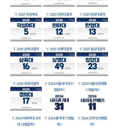
🏅
2025 덕성여대
🏅
2025 인하대 합격
🏅
2025 한양대 합격
🏅
2025 삼육대 합격
🏅
2025 상명대 합격
🏅
2025 청강대 합격
🏅
2025 경희대 합격
🏅
2024 서울과기대 31
🏅
2024 서울대 한예종
명합격!!
11명합격!!
🏅
2024 이화여대 고려
🏅
2024 홍익대 71명합
🏅
2024 건국대 39명합
대 13명합격!!
격!!
격!!