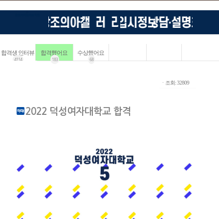
합격생 인터뷰
합격했어요
수상했어요
4114
183
68
ㆍ조회: 32809
2022 덕성여자대학교 합격