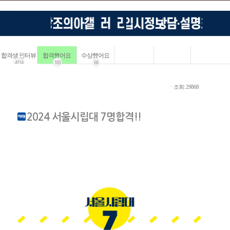
합격생 인터뷰
합격했어요
수상했어요
4114
183
68
ㆍ조회: 29868
2024 서울시립대 7명합격!!