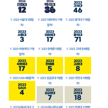
🏅
2023 서울대 3명합
🏅
2023 이화여대 17명
🏅
2023 홍익대 71명합
격!
합격!
격!
🏅
2023 숙명여대 17명
🏅
2023 한예종 5명합
🏅
2023 고려대 8명합
합격!
격!
격!
🏅
2023 SADI 4명합격!
🏅
2023 성균관대 7명합
🏅
2023 국민대 18명합
격!
격!
🏅
2023서울과기대 12
🏅
2023서울시립대 4명
🏅
2023 경희대 13명합