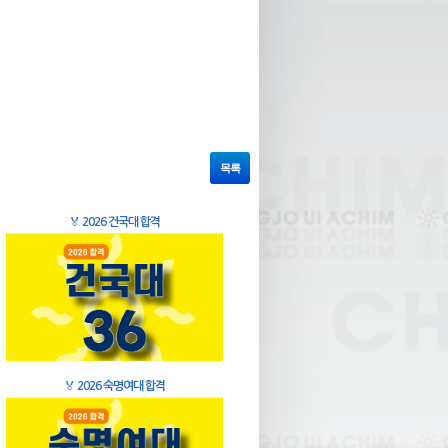
목록
🏅
2026 건국대 합격
🏅
2026 숙명여대 합격