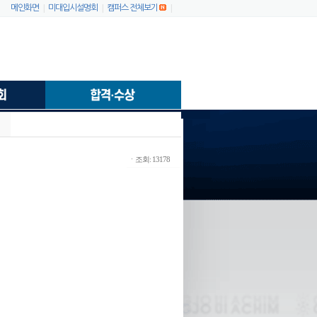
|
|
|
메인화면
미대입시설명회
캠퍼스 전체보기
ㆍ조회: 13178