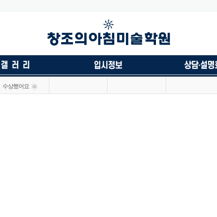
수상했어요
68