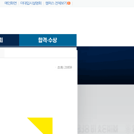
|
|
|
메인화면
미대입시설명회
캠퍼스 전체보기
ㆍ조회: 21859