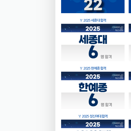
🏅
2025 세종대 합격
🏅
2025 한예종 합격
🏅
2025 성신여대 합격