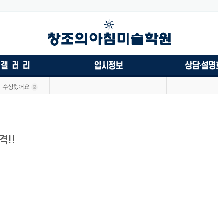
수상했어요
68
격!!