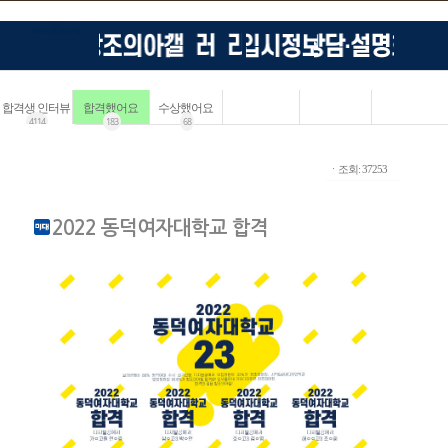
합격생 인터뷰
합격했어요
수상했어요
4114
183
68
ㆍ조회: 37253
2022 동덕여자대학교 합격