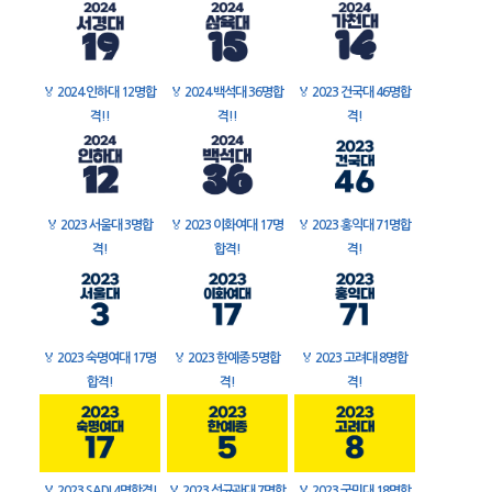
🏅
2024 인하대 12명합
🏅
2024 백석대 36명합
🏅
2023 건국대 46명합
격!!
격!!
격!
🏅
2023 서울대 3명합
🏅
2023 이화여대 17명
🏅
2023 홍익대 71명합
격!
합격!
격!
🏅
2023 숙명여대 17명
🏅
2023 한예종 5명합
🏅
2023 고려대 8명합
합격!
격!
격!
🏅
2023 SADI 4명합격!
🏅
2023 성균관대 7명합
🏅
2023 국민대 18명합