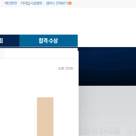
|
|
|
메인화면
미대입시설명회
캠퍼스 전체보기
ㆍ조회: 33536