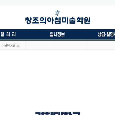
수상했어요
68