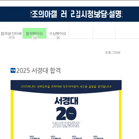
합격생 인터뷰
합격했어요
수상했어요
4114
183
68
ㆍ조회: 13244
2025 서경대 합격