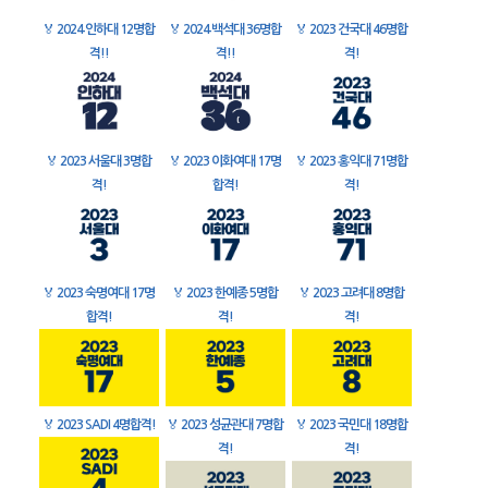
🏅
2024 인하대 12명합
🏅
2024 백석대 36명합
🏅
2023 건국대 46명합
격!!
격!!
격!
🏅
2023 서울대 3명합
🏅
2023 이화여대 17명
🏅
2023 홍익대 71명합
격!
합격!
격!
🏅
2023 숙명여대 17명
🏅
2023 한예종 5명합
🏅
2023 고려대 8명합
합격!
격!
격!
🏅
2023 SADI 4명합격!
🏅
2023 성균관대 7명합
🏅
2023 국민대 18명합
격!
격!