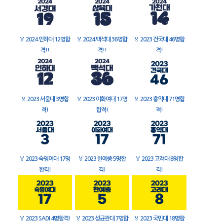
🏅
2024 인하대 12명합
🏅
2024 백석대 36명합
🏅
2023 건국대 46명합
격!!
격!!
격!
🏅
2023 서울대 3명합
🏅
2023 이화여대 17명
🏅
2023 홍익대 71명합
격!
합격!
격!
🏅
2023 숙명여대 17명
🏅
2023 한예종 5명합
🏅
2023 고려대 8명합
합격!
격!
격!
🏅
2023 SADI 4명합격!
🏅
2023 성균관대 7명합
🏅
2023 국민대 18명합