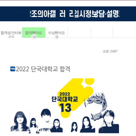
합격생 인터뷰
합격했어요
수상했어요
4114
183
68
ㆍ조회: 31807
2022 단국대학교 합격