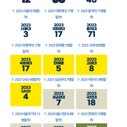
🏅
2023 서울대 3명합
🏅
2023 이화여대 17명
🏅
2023 홍익대 71명합
격!
합격!
격!
🏅
2023 숙명여대 17명
🏅
2023 한예종 5명합
🏅
2023 고려대 8명합
합격!
격!
격!
🏅
2023 SADI 4명합격!
🏅
2023 성균관대 7명합
🏅
2023 국민대 18명합
격!
격!
🏅
2023서울과기대 12
🏅
2023서울시립대 4명
🏅
2023 경희대 13명합
명합격!
합격!
격!