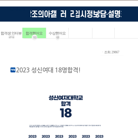
합격생 인터뷰
합격했어요
수상했어요
4114
183
68
ㆍ조회: 29867
2023 성신여대 18명합격!