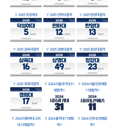
🏅
2025 덕성여대
🏅
2025 인하대 합격
🏅
2025 한양대 합격
🏅
2025 삼육대 합격
🏅
2025 상명대 합격
🏅
2025 청강대 합격
🏅
2025 경희대 합격
🏅
2024 서울과기대 31
🏅
2024 서울대 한예종
명합격!!
11명합격!!
🏅
2024 이화여대 고려
🏅
2024 홍익대 71명합
🏅
2024 건국대 39명합
대 13명합격!!
격!!
격!!