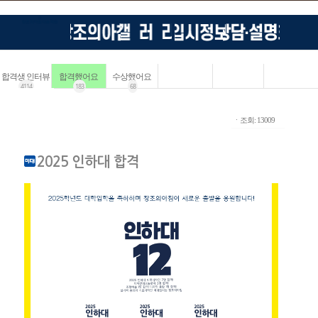
합격생 인터뷰
합격했어요
수상했어요
4114
183
68
ㆍ조회: 13009
2025 인하대 합격