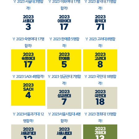
🏅
2023 서울대 3명합
🏅
2023 이화여대 17명
🏅
2023 홍익대 71명합
격!
합격!
격!
🏅
2023 숙명여대 17명
🏅
2023 한예종 5명합
🏅
2023 고려대 8명합
합격!
격!
격!
🏅
2023 SADI 4명합격!
🏅
2023 성균관대 7명합
🏅
2023 국민대 18명합
격!
격!
🏅
2023서울과기대 12
🏅
2023서울시립대 4명
🏅
2023 경희대 13명합
명합격!
합격!
격!