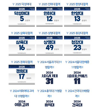
🏅
2025 덕성여대
🏅
2025 인하대 합격
🏅
2025 한양대 합격
🏅
2025 삼육대 합격
🏅
2025 상명대 합격
🏅
2025 청강대 합격
🏅
2025 경희대 합격
🏅
2024 서울과기대 31
🏅
2024 서울대 한예종
명합격!!
11명합격!!
🏅
2024 이화여대 고려
🏅
2024 홍익대 71명합
🏅
2024 건국대 39명합
대 13명합격!!
격!!
격!!