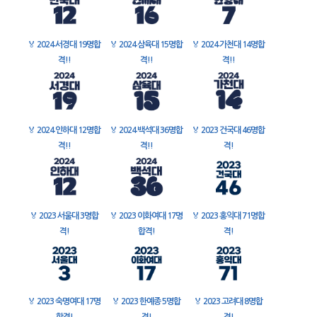
🏅
2024 서경대 19명합
🏅
2024 삼육대 15명합
🏅
2024 가천대 14명합
격!!
격!!
격!!
🏅
2024 인하대 12명합
🏅
2024 백석대 36명합
🏅
2023 건국대 46명합
격!!
격!!
격!
🏅
2023 서울대 3명합
🏅
2023 이화여대 17명
🏅
2023 홍익대 71명합
격!
합격!
격!
🏅
2023 숙명여대 17명
🏅
2023 한예종 5명합
🏅
2023 고려대 8명합