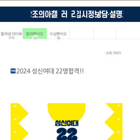
합격생 인터뷰
합격했어요
수상했어요
4114
183
68
ㆍ조회: 28455
2024 성신여대 22명합격!!