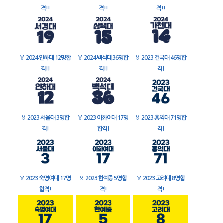
격!!
격!!
격!!
🏅
2024 인하대 12명합
🏅
2024 백석대 36명합
🏅
2023 건국대 46명합
격!!
격!!
격!
🏅
2023 서울대 3명합
🏅
2023 이화여대 17명
🏅
2023 홍익대 71명합
격!
합격!
격!
🏅
2023 숙명여대 17명
🏅
2023 한예종 5명합
🏅
2023 고려대 8명합
합격!
격!
격!