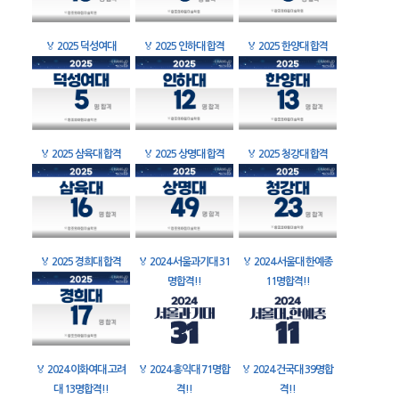
🏅
2025 덕성여대
🏅
2025 인하대 합격
🏅
2025 한양대 합격
🏅
2025 삼육대 합격
🏅
2025 상명대 합격
🏅
2025 청강대 합격
🏅
2025 경희대 합격
🏅
2024 서울과기대 31
🏅
2024 서울대 한예종
명합격!!
11명합격!!
🏅
2024 이화여대 고려
🏅
2024 홍익대 71명합
🏅
2024 건국대 39명합
대 13명합격!!
격!!
격!!