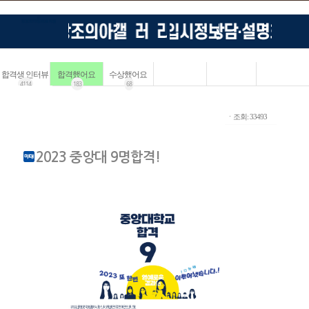
합격생 인터뷰
합격했어요
수상했어요
4114
183
68
ㆍ조회: 33493
2023 중앙대 9명합격!