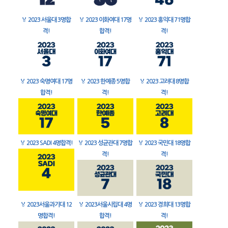
🏅
2023 서울대 3명합
🏅
2023 이화여대 17명
🏅
2023 홍익대 71명합
격!
합격!
격!
🏅
2023 숙명여대 17명
🏅
2023 한예종 5명합
🏅
2023 고려대 8명합
합격!
격!
격!
🏅
2023 SADI 4명합격!
🏅
2023 성균관대 7명합
🏅
2023 국민대 18명합
격!
격!
🏅
2023서울과기대 12
🏅
2023서울시립대 4명
🏅
2023 경희대 13명합
명합격!
합격!
격!