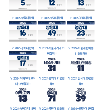
🏅
2025 삼육대 합격
🏅
2025 상명대 합격
🏅
2025 청강대 합격
🏅
2025 경희대 합격
🏅
2024 서울과기대 31
🏅
2024 서울대 한예종
명합격!!
11명합격!!
🏅
2024 이화여대 고려
🏅
2024 홍익대 71명합
🏅
2024 건국대 39명합
대 13명합격!!
격!!
격!!
🏅
2024 숙명여대 15명
🏅
2024 국민대 13명합
🏅
2024 성균관대 9명합