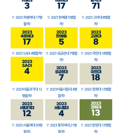
🏅
2023 숙명여대 17명
🏅
2023 한예종 5명합
🏅
2023 고려대 8명합
합격!
격!
격!
🏅
2023 SADI 4명합격!
🏅
2023 성균관대 7명합
🏅
2023 국민대 18명합
격!
격!
🏅
2023서울과기대 12
🏅
2023서울시립대 4명
🏅
2023 경희대 13명합
명합격!
합격!
격!
🏅
2023 서울여대 30명
🏅
2023 동덕여대 21명
🏅
2023 한양대 13명합
합격!
합격!
격!