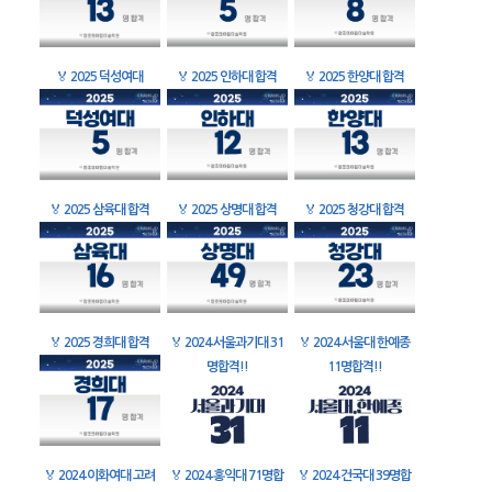
🏅
2025 덕성여대
🏅
2025 인하대 합격
🏅
2025 한양대 합격
🏅
2025 삼육대 합격
🏅
2025 상명대 합격
🏅
2025 청강대 합격
🏅
2025 경희대 합격
🏅
2024 서울과기대 31
🏅
2024 서울대 한예종
명합격!!
11명합격!!
🏅
2024 이화여대 고려
🏅
2024 홍익대 71명합
🏅
2024 건국대 39명합