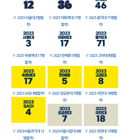
🏅
2023 서울대 3명합
🏅
2023 이화여대 17명
🏅
2023 홍익대 71명합
격!
합격!
격!
🏅
2023 숙명여대 17명
🏅
2023 한예종 5명합
🏅
2023 고려대 8명합
합격!
격!
격!
🏅
2023 SADI 4명합격!
🏅
2023 성균관대 7명합
🏅
2023 국민대 18명합
격!
격!
🏅
2023서울과기대 12
🏅
2023서울시립대 4명
🏅
2023 경희대 13명합
명합격!
합격!
격!