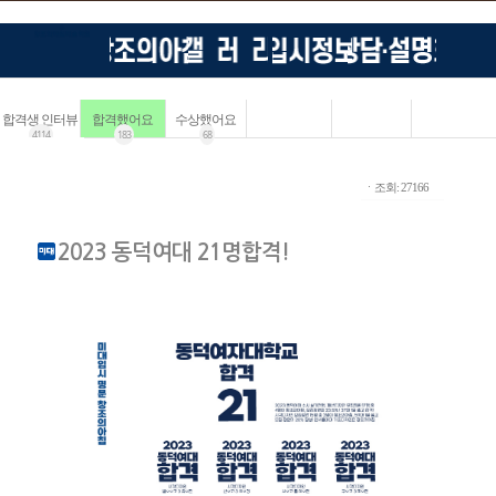
합격생 인터뷰
합격했어요
수상했어요
4114
183
68
ㆍ조회: 27166
2023 동덕여대 21명합격!