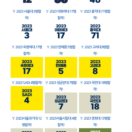
🏅
2023 서울대 3명합
🏅
2023 이화여대 17명
🏅
2023 홍익대 71명합
격!
합격!
격!
🏅
2023 숙명여대 17명
🏅
2023 한예종 5명합
🏅
2023 고려대 8명합
합격!
격!
격!
🏅
2023 SADI 4명합격!
🏅
2023 성균관대 7명합
🏅
2023 국민대 18명합
격!
격!
🏅
2023서울과기대 12
🏅
2023서울시립대 4명
🏅
2023 경희대 13명합
명합격!
합격!
격!