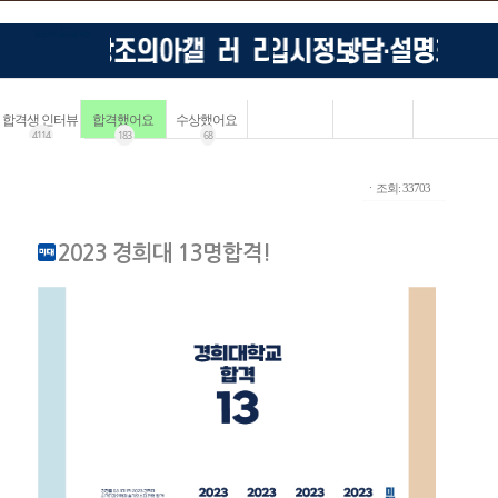
합격생 인터뷰
합격했어요
수상했어요
4114
183
68
ㆍ조회: 33703
2023 경희대 13명합격!