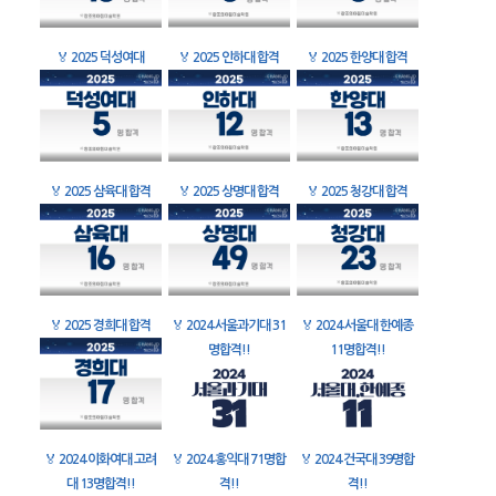
🏅
2025 덕성여대
🏅
2025 인하대 합격
🏅
2025 한양대 합격
🏅
2025 삼육대 합격
🏅
2025 상명대 합격
🏅
2025 청강대 합격
🏅
2025 경희대 합격
🏅
2024 서울과기대 31
🏅
2024 서울대 한예종
명합격!!
11명합격!!
🏅
2024 이화여대 고려
🏅
2024 홍익대 71명합
🏅
2024 건국대 39명합
대 13명합격!!
격!!
격!!