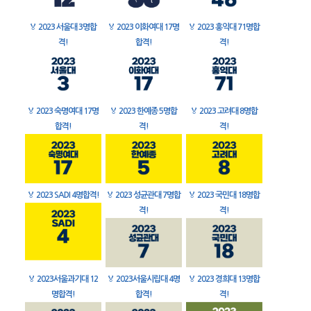
🏅
2023 서울대 3명합
🏅
2023 이화여대 17명
🏅
2023 홍익대 71명합
격!
합격!
격!
🏅
2023 숙명여대 17명
🏅
2023 한예종 5명합
🏅
2023 고려대 8명합
합격!
격!
격!
🏅
2023 SADI 4명합격!
🏅
2023 성균관대 7명합
🏅
2023 국민대 18명합
격!
격!
🏅
2023서울과기대 12
🏅
2023서울시립대 4명
🏅
2023 경희대 13명합
명합격!
합격!
격!