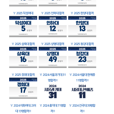
🏅
2025 덕성여대
🏅
2025 인하대 합격
🏅
2025 한양대 합격
🏅
2025 삼육대 합격
🏅
2025 상명대 합격
🏅
2025 청강대 합격
🏅
2025 경희대 합격
🏅
2024 서울과기대 31
🏅
2024 서울대 한예종
명합격!!
11명합격!!
🏅
2024 이화여대 고려
🏅
2024 홍익대 71명합
🏅
2024 건국대 39명합
대 13명합격!!
격!!
격!!