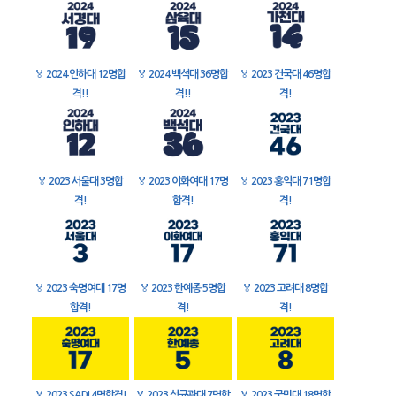
🏅
2024 인하대 12명합
🏅
2024 백석대 36명합
🏅
2023 건국대 46명합
격!!
격!!
격!
🏅
2023 서울대 3명합
🏅
2023 이화여대 17명
🏅
2023 홍익대 71명합
격!
합격!
격!
🏅
2023 숙명여대 17명
🏅
2023 한예종 5명합
🏅
2023 고려대 8명합
합격!
격!
격!
🏅
2023 SADI 4명합격!
🏅
2023 성균관대 7명합
🏅
2023 국민대 18명합