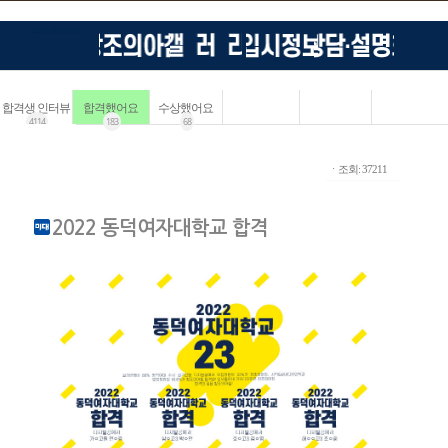
합격생 인터뷰
합격했어요
수상했어요
4114
183
68
ㆍ조회: 37211
2022 동덕여자대학교 합격