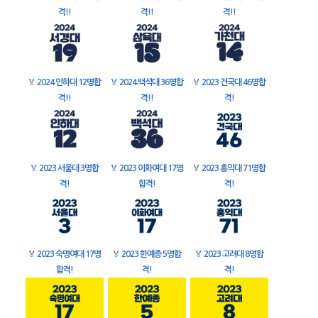
격!!
격!!
격!!
🏅
2024 인하대 12명합
🏅
2024 백석대 36명합
🏅
2023 건국대 46명합
격!!
격!!
격!
🏅
2023 서울대 3명합
🏅
2023 이화여대 17명
🏅
2023 홍익대 71명합
격!
합격!
격!
🏅
2023 숙명여대 17명
🏅
2023 한예종 5명합
🏅
2023 고려대 8명합
합격!
격!
격!