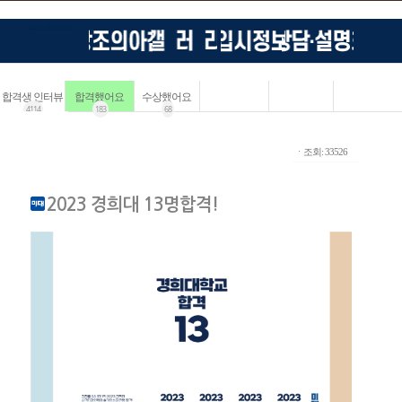
합격생 인터뷰
합격했어요
수상했어요
4114
183
68
ㆍ조회: 33526
2023 경희대 13명합격!