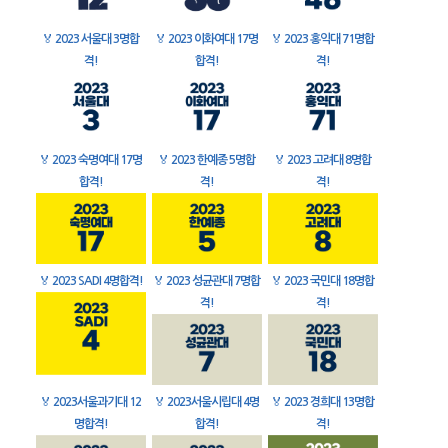
🏅
2023 서울대 3명합
🏅
2023 이화여대 17명
🏅
2023 홍익대 71명합
격!
합격!
격!
🏅
2023 숙명여대 17명
🏅
2023 한예종 5명합
🏅
2023 고려대 8명합
합격!
격!
격!
🏅
2023 SADI 4명합격!
🏅
2023 성균관대 7명합
🏅
2023 국민대 18명합
격!
격!
🏅
2023서울과기대 12
🏅
2023서울시립대 4명
🏅
2023 경희대 13명합
명합격!
합격!
격!