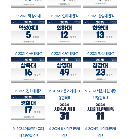
🏅
2025 덕성여대
🏅
2025 인하대 합격
🏅
2025 한양대 합격
🏅
2025 삼육대 합격
🏅
2025 상명대 합격
🏅
2025 청강대 합격
🏅
2025 경희대 합격
🏅
2024 서울과기대 31
🏅
2024 서울대 한예종
명합격!!
11명합격!!
🏅
2024 이화여대 고려
🏅
2024 홍익대 71명합
🏅
2024 건국대 39명합
대 13명합격!!
격!!
격!!