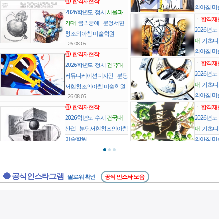
ⓝ
합격재현작
의아침 미
2026학년도 정시
서울과
ㆍ
합격재
기대
금속공예 -분당서현
2026년
창조의아침 미술학원
대
기초디자
26-08-05
의아침 미
ⓝ
합격재현작
ㆍ
합격재
2026학년도 정시
건국대
2026년
커뮤니케이션디자인 -분당
대
기초디자
서현창조의아침 미술학원
의아침 미
26-08-05
ⓝ
합격재현작
ㆍ
합격재
2026학년도 수시
건국대
2026년
산업 -분당서현창조의아침
대
기초디자
미술학원
의아침 미
26-08-05
ㆍ
합격재
ⓝ
합격재현작
2026년
2026학년도 정시
건국대
대
기초조형
🔴 공식 인스타그램
팔로워 확인
공식 인스타 모음
커뮤니케이션디자인 -분당
이브 미술
서현창조의아침 미술학원
26-08-05
ⓝ
합격재현작