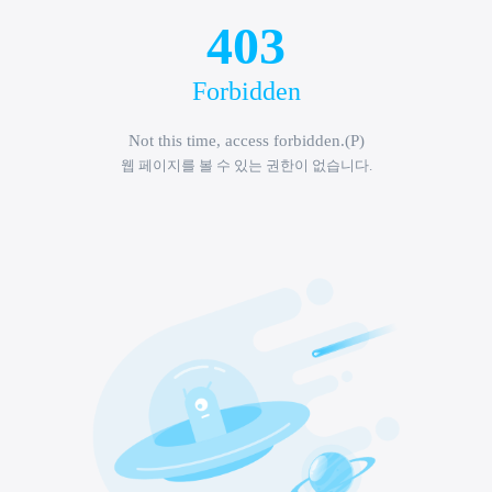
2026학년도 수시
건국대
(글로컬)
디자인조형자유
전공학부 -분당서현창조의
아침 미술학원
26-08-05