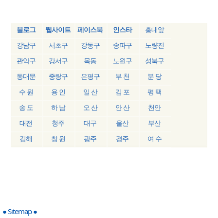
블로그
웹사이트
페이스북
인스타
홍대앞
강남구
서초구
강동구
송파구
노량진
관악구
강서구
목동
노원구
성북구
동대문
중랑구
은평구
부 천
분 당
수 원
용 인
일 산
김 포
평 택
송 도
하 남
오 산
안 산
천안
대전
청주
대구
울산
부산
김해
창 원
광주
경주
여 수
● Sitemap ●