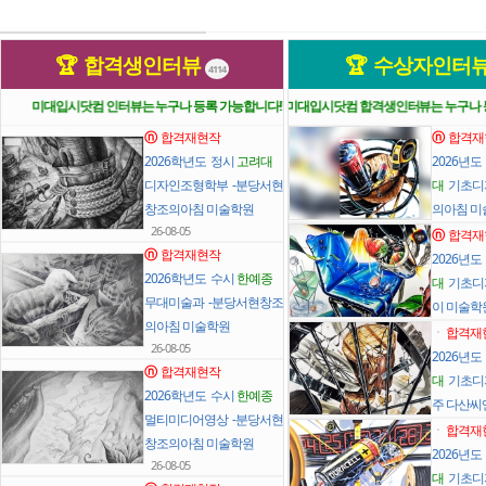
🏆 합격생인터뷰
🏆 수상자인터
4114
미대입시닷컴 인터뷰는 누구나 등록 가능합니다!
미대입시닷컴 합격생인터뷰는 누구나 
ⓝ
합격재현작
ⓝ
합격재
2026학년도 정시
고려대
2026년
디자인조형학부 -분당서현
대
기초디자
창조의아침 미술학원
의아침 미
26-08-05
ⓝ
합격재
ⓝ
합격재현작
2026년
2026학년도 수시
한예종
대
기초디자
무대미술과 -분당서현창조
이 미술학
의아침 미술학원
ㆍ
합격재
26-08-05
2026년
ⓝ
합격재현작
대
기초디
2026학년도 수시
한예종
주 다산씨
멀티미디어영상 -분당서현
ㆍ
합격재
창조의아침 미술학원
2026년
26-08-05
대
기초디자