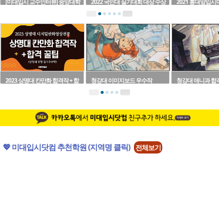
[미대입시 교수인터뷰] 중앙대학
2022 국민대 실기대회 대상 수상
2021 홍대앞입
교 기초디자인 - 2022 전국입시미
자 인터뷰/수상작 - 부산 사하 창조
[교수평가현장] 
술실기대전..
의아침 ..
술학원연합회 ..
2023 상명대 칸만화 합격작 + 합
청강대 이미지보드 우수작
청강대 애니과 합
격꿀팁
💖 미대입시닷컴 추천학원 (지역명 클릭)
전체보기