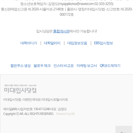
청소년보호책임자 : 김영도(myappkorea@naver.com 02-333-3255)
통신판매업신고증 제 2020-서울마포-2148호 | 출판사 -명칭:미대입시닷컴 -신고번호: 제 2020-
000172호
입시상담은
통합게시판
에서만 가능합니다!
대학어디가
|
대학알리미
|
대입정보모음
|
EBS입시정보
짧은주소 생성
팔로우 체크
인스타 비교표
마케팅 보고서
QR코드제작기
미대입시닷컴 - 대한민국대표 미대입시포털사이트
에이알(AR) 사업자번호: 130-47-12248 대표 : 김영도
Copyright ⓒ AR. ALL RIGHTS RESERVED.
Powered by AR