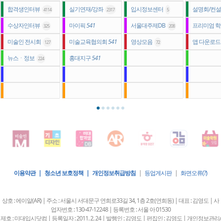
합격생인터뷰
실기연재/강좌
입시정보센터
설명회/컨
4114
2317
5
수상자인터뷰
마이픽
541
서울대주제DB
프리미엄 
325
208
미술인 전시회
미술교육협의회
541
영상모음
앱 다운로
127
72
뉴스ㆍ정보
홍대지구
541
224
이용약관 | 청소년 보호정책 | 개인정보취급방침
|
등업게시판
|
화면오류(?)
상호 : 에이알(AR) | 주소 : 서울시 서대문구 연희로33길 34, 1층 2호(연희동) | 대표 : 김영도 | 사
업자번호 : 130-47-12248 | 등록번호 : 서울 아 01530
제호 : 미대입시닷컴 | 등록일자 : 2011. 2. 24 | 발행인 : 김영도 | 편집인 : 김영도 | 개인정보관리/