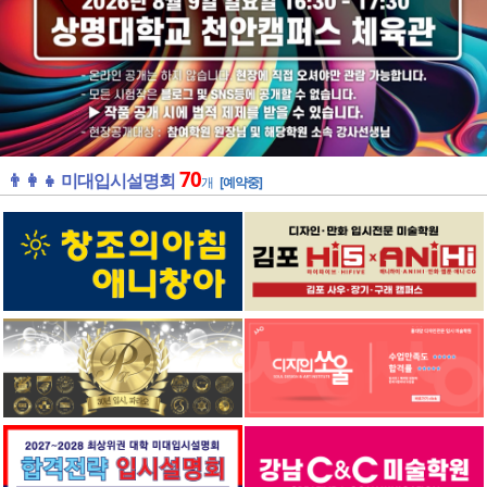
70
👨‍👩‍👧 미대입시설명회
개
[예약중]