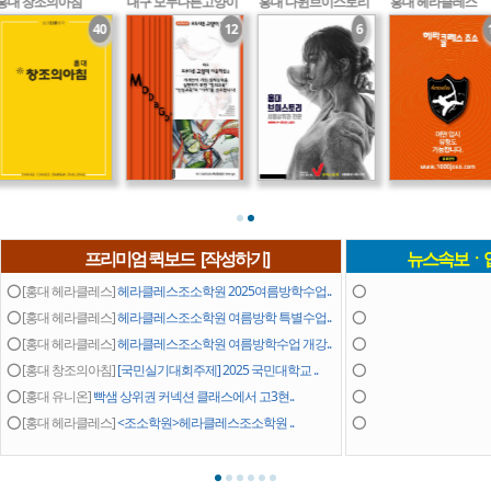
대 창조의아침
대구 모두다른고양이
홍대 다윈브이스토리
홍대 헤라클레스
40
12
6
14
프리미엄 퀵보드 [작성하기]
뉴스속보ㆍ
홍대 창조의아침
대구 모두다른고양이
홍대 다윈브이스토리
홍대 헤라클레스
⭕ [홍대 헤라클레스]
헤라클레스조소학원 2025여름방학수업..
⭕
⭕ [홍대 헤라클레스]
헤라클레스조소학원 여름방학 특별수업..
⭕
⭕ [홍대 헤라클레스]
헤라클레스조소학원 여름방학수업 개강..
⭕
⭕ [홍대 창조의아침]
[국민실기대회주제] 2025 국민대학교 ..
⭕
⭕ [홍대 유니온]
빡샘 상위권 커넥션 클래스에서 고3현..
⭕
⭕ [홍대 헤라클레스]
<조소학원>헤라클레스조소학원 ..
⭕