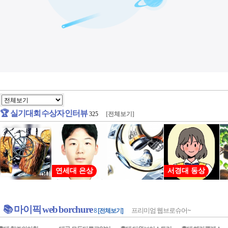
📚 마이픽 web borchure
프리미엄 웹브로슈어~
8
[전체보기]