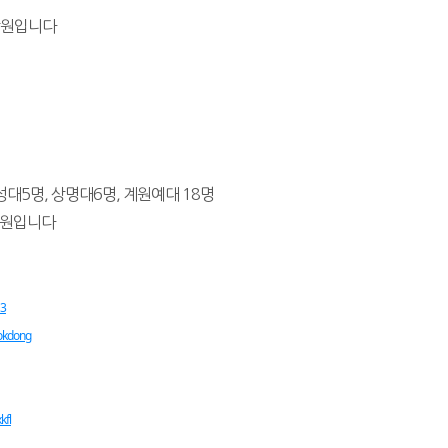
학원입니다
성대5명, 상명대6명, 계원예대 18명
학원입니다
13
mokdong
kfl