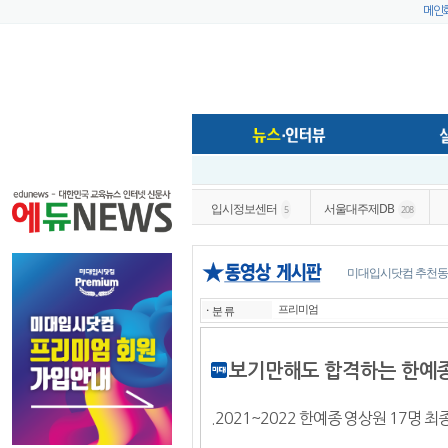
메인
입시정보센터
서울대주제DB
5
208
미대입시닷컴 추천동
프리미엄
ㆍ
분 류
보기만해도 합격하는 한예종
.2021~2022 한예종 영상원 17명 