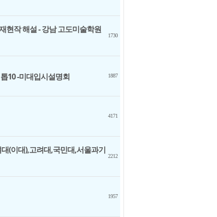
격재현작 해설 - 강남 고도미술학원
1730
위 톱10 -미대입시설명회
1887
4171
화여대(이대),고려대,국민대,서울과기
2212
1957