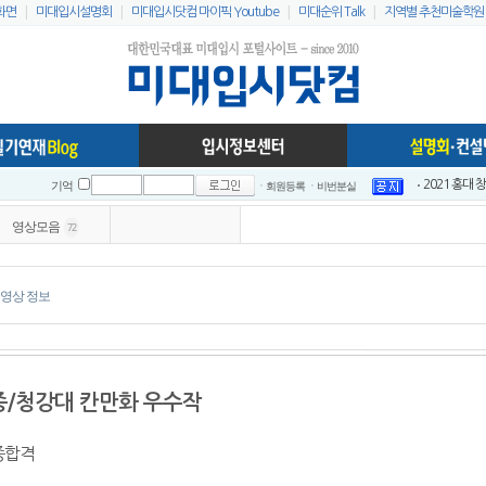
|
|
|
|
화면
미대입시설명회
미대입시닷컴 마이픽 Youtube
미대순위 Talk
지역별 추천미술학원
ㆍ회원등록
ㆍ비번분실
2021 홍대
기억
이지링팔레트 
영상모음
72
2021 홍대
2021 홍대
2021 전국
영상 정보
2021 전국
인스타 리스
2023 홍대
미대입시닷컴 
/청강대 칸만화 우수작
미대배치표 2
최종합격