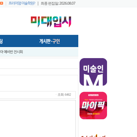
|
| 최종 편집일: 2026.08.07
프리미엄 미술학원?
 창아 예비반 전시회
- 미술학원,실기대회장, 작업실 등의 공간에서 효율적으로 사용가능하게..
앞 입시미술 실기대전 A+ 우수작 발표 - 홍대지구 입시미술학원연합회
앞 입시미술 실기대전 입시반 예비반 주제발표 - 홍대지구 입시미술학원연합..
입시미술 실기대전 - 전국 연합시험 교수평가 현장 짧은 영상 보기 - 순차적..
입시미술실기대전 [입시반, 예비반 주제 발표] -전국연합시험 미술교육협의회..
트
ㆍ조회: 6462
지구 연합시험1
프리미엄 회원 가이드1 - 포스팅 원고
022 미대정시배치표 백분위 미대수능 등급컷 다운로드 안내