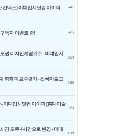
 일산 킨텍스) 미대입시닷컴 마이픽
2441
 구독자 이벤트 중!
2435
-서울수도권 디자인계열위주 - 미대입시
2523
민대 회화과 교수평가 - 전국미술교
2419
 - 미대입시닷컴 마이픽 [홍대미술
2463
시간 모두 4시간으로 변경 - 미대
1719