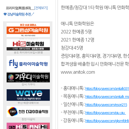
한예종/청강대 1타 학원 애니톡 만화
프리미엄회원 (63)
___
[전체보기]
💙 강남미술학원 추천↗
애니톡 만화학원은
2022 한예종 5명
2021 한예종 12명
청강대 45명
중앙대4명, 홍익대4명, 경기대4명, 한
합격생을 배출한 입시 만화애니전문 
www.anitok.com
- 홍대애니톡:
https://blog.naver.com/anitalk33
- 목동애니톡:
https://blog.naver.com/anitalk_
- 일산애니톡:
https://blog.naver.com/esori215
- 부천애니톡:
https://blog.naver.com/piu_piu_
- 강동애니톡:
https://blog.naver.com/gksmfdnfx