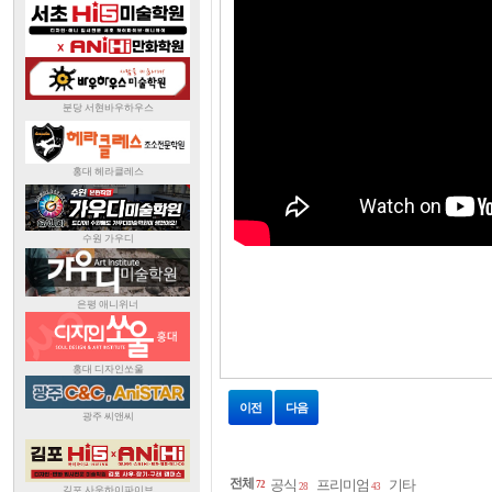
이전
다음
전체
공식
프리미엄
기타
72
28
43