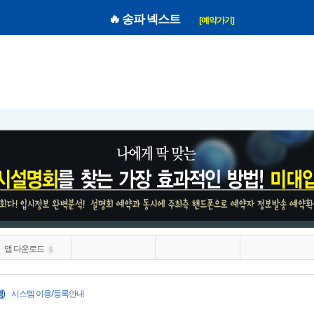
미대입시설명회
|
미대입시닷컴 마이픽 Youtube
|
미대순위 Talk
|
지역별 추천미술학원
🔥 송파 넥스트
[예약가기]
앱 다운로드
5
시스템 이용/등록안내