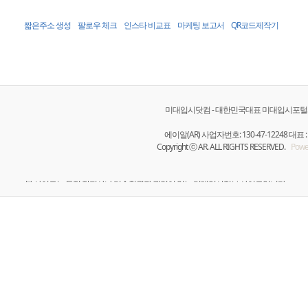
짧은주소 생성
팔로우 체크
인스타 비교표
마케팅 보고서
QR코드제작기
미대입시닷컴 - 대한민국대표 미대입시포
에이알(AR) 사업자번호: 130-47-12248 대표 
Copyright ⓒ AR. ALL RIGHTS RESERVED.
Powe
-본 사이트는 특정 잡지사나 미술학원과 관련이 없는 미대입시정보 사이트입니다.
, 미대입시설명회, 미대배치표, 미대등급컷, 온라인실기연재, 미대입시상담, 미대정보, 미술학
미대입시닷컴 공식 채널
네이버블로그
티스토리
페이스북page
인스타그램
핀터레스트
유튜브
네이버밴드
네이버TV
네이버카페
트위터