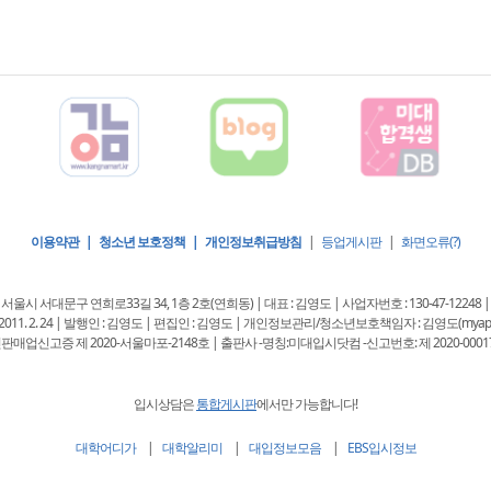
이용약관 | 청소년 보호정책 | 개인정보취급방침
|
등업게시판
|
화면오류(?)
 : 서울시 서대문구 연희로33길 34, 1층 2호(연희동) | 대표 : 김영도 | 사업자번호 : 130-47-12248 |
11. 2. 24 | 발행인 : 김영도 | 편집인 : 김영도 | 개인정보관리/청소년보호책임자 : 김영도(myappkore
판매업신고증 제 2020-서울마포-2148호 | 출판사 -명칭:미대입시닷컴 -신고번호: 제 2020-0001
입시상담은
통합게시판
에서만 가능합니다!
대학어디가
|
대학알리미
|
대입정보모음
|
EBS입시정보