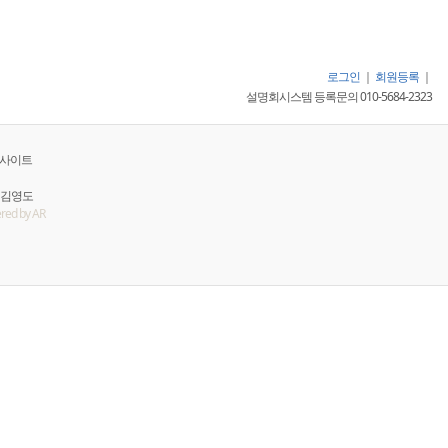
로그인
｜
회원등록
｜
설명회시스템 등록문의 010-5684-2323
털사이트
: 김영도
red by AR
원정보 안내