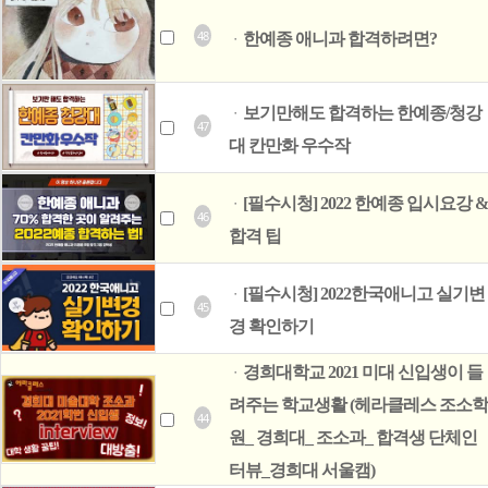
48
한예종 애니과 합격하려면?
ㆍ
보기만해도 합격하는 한예종/청강
ㆍ
47
대 칸만화 우수작
[필수시청] 2022 한예종 입시요강 &
ㆍ
46
합격 팁
[필수시청] 2022한국애니고 실기변
ㆍ
45
경 확인하기
경희대학교 2021 미대 신입생이 들
ㆍ
려주는 학교생활 (헤라클레스 조소학
44
원_ 경희대_ 조소과_ 합격생 단체인
터뷰_경희대 서울캠)