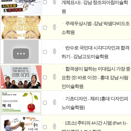
7
개체묘사] - 강남 창조의아침미술학
원
주제두상시범 -강남 박샘다비드조
ㆍ
6
소학원
반수로 국민대 시각디자인과 합격
ㆍ
5
하기 - 강남고도미술학원
합격생이 말하는 미대입시 가장 중
ㆍ
4
요한 것! 바로 이것! - 홍대 강남 사람
인미술학원
기초디자인 - 체리 [홍대 디자인피
ㆍ
3
노미술학원]
[조소] 추티의 4시간 시범 (Part 1) -
ㆍ
2