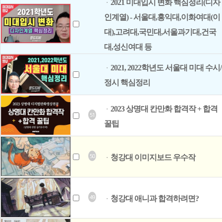
2021 미대입시 변화 핵심정리(디자
ㆍ
인계열) - 서울대,홍익대,이화여대(이
대),고려대,국민대,서울과기대,건국
대,성신여대 등
2021, 2022학년도 서울대 미대 수시/
ㆍ
정시 핵심정리
2023 상명대 칸만화 합격작 + 합격
ㆍ
51
꿀팁
50
청강대 이미지보드 우수작
ㆍ
49
청강대 애니과 합격하려면?
ㆍ