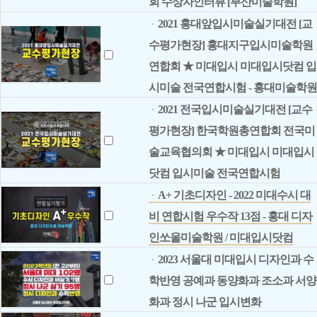
회 수상자인터뷰 [부산미술학원]
2021 홍대앞입시미술실기대전 [교
ㆍ
수평가현장] 홍대지구입시미술학원
연합회 ★ 미대입시 미대입시닷컴 입
시미술 전국연합시험 - 홍대미술학원
2021 전국입시미술실기대전 [교수
ㆍ
평가현장] 한국학원총연합회 전국미
술교육협의회 ★ 미대입시 미대입시
닷컴 입시미술 전국연합시험
A+ 기초디자인 - 2022 미대수시 대
ㆍ
비 연합시험 우수작 13점 - 홍대 디자
인쏘울미술학원 / 미대입시닷컴
2023 서울대 미대입시 디자인과 수
ㆍ
학반영 공예과 동양화과 조소과 서양
화과 정시 나군 입시변화