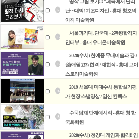
띵작 그림 보기!!! "페북에서 난리
ㆍ
17
난~~대박! 기초디자인 - 홍대 창조의
아침 미술학원
서울과기대, 단국대 - 2관왕합격자
ㆍ
16
인터뷰 - 홍대 유니온미술학원
2020(수시) 한예종 무대미술과 김0
ㆍ
15
원(애월고3) 합격 / 재현작 - 홍대 브이
스토리미술학원
2019 서울대 미대수시 통합실기평
ㆍ
14
가 현장 스냅영상 / 일산 킨텍스
수묵담채 단계예시작 - 홍대 청 한
ㆍ
13
국화학원
2020(수시) 청강대 게임과 합격!! 임
ㆍ