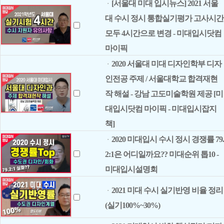
[서울대 미대 입시뉴스] 2021 서울
ㆍ
대 수시 정시 통합실기평가 고사시간
모두 4시간으로 변경 - 미대입시닷컴
마이픽
2020 서울대 미대 디자인학부 디자
ㆍ
인전공 주제 / 서울대학교 합격재현
작 해설 - 강남 고도미술학원 제공 [미
대입시닷컴 마이픽 - 미대입시잡지
책]
2020 미대입시 수시 정시 경쟁률 79.
ㆍ
2:1은 어디일까요?? 미대순위 톱10 -
미대입시설명회
2021 미대 수시 실기반영 비율 정리
ㆍ
(실기100%~30%)