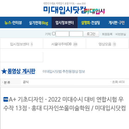
ㆍ회원등록
ㆍ비번분실
기억
입시정보센터
서울대주제DB
영상모음
5
208
72
미대입시닷컴 추천동영상 정보
공식
ㆍ
분 류
ㆍ조회: 4151
A+ 기초디자인 - 2022 미대수시 대비 연합시험 우
수작 13점 - 홍대 디자인쏘울미술학원 / 미대입시닷컴