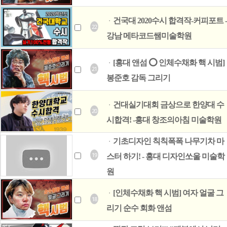
건국대 2020수시 합격작-커피포트 -
ㆍ
22
강남 메타코드쌤미술학원
[홍대 앤섬 ⭕ 인체수채화 핵 시범]
ㆍ
21
봉준호 감독 그리기
건대실기대회 금상으로 한양대 수
ㆍ
20
시합격! -홍대 창조의아침 미술학원
기초디자인 칙칙폭폭 나무기차 마
ㆍ
19
스터 하기! - 홍대 디자인쏘울 미술학
원
[인체수채화 핵 시범] 여자 얼굴 그
ㆍ
18
리기 순수 회화 앤섬