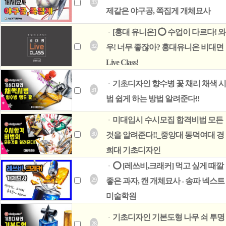
33
제같은 야구공, 쪽집게 개체묘사
[홍대 유니온] ⭕ 수업이 다르다! 와
ㆍ
32
우! 너무 좋잖아? 홍대유니온 비대면
Live Class!
기초디자인 향수병 꽃 채리 채색 시
ㆍ
31
범 쉽게 하는 방법 알려준다!!
미대입시 수시모집 합격비법 모든
ㆍ
30
것을 알려준다!!_중앙대 동덕여대 경
희대 기초디자인
⭕ [레쓰비,크래커] 먹고 싶게 때깔
ㆍ
29
좋은 과자, 캔 개체묘사 - 송파 넥스트
미술학원
기초디자인 기본도형 나무 쇠 투명
ㆍ
28