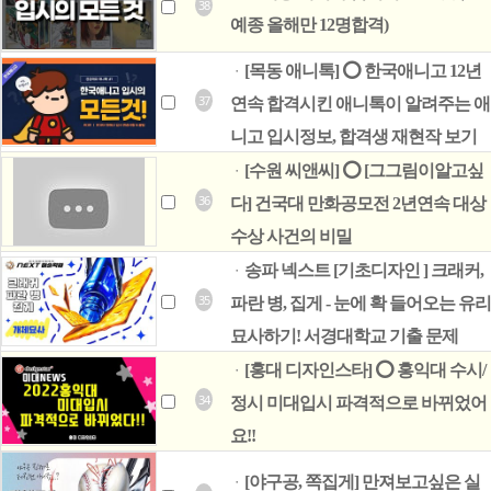
38
예종 올해만 12명합격)
[목동 애니톡] ⭕ 한국애니고 12년
ㆍ
37
연속 합격시킨 애니톡이 알려주는 애
니고 입시정보, 합격생 재현작 보기
[수원 씨앤씨] ⭕ [그그림이알고싶
ㆍ
36
다] 건국대 만화공모전 2년연속 대상
수상 사건의 비밀
송파 넥스트 [기초디자인 ] 크래커,
ㆍ
35
파란 병, 집게 - 눈에 확 들어오는 유리
묘사하기! 서경대학교 기출 문제
[홍대 디자인스타] ⭕ 홍익대 수시/
ㆍ
34
정시 미대입시 파격적으로 바뀌었어
요!!
[야구공, 쪽집게] 만져보고싶은 실
ㆍ