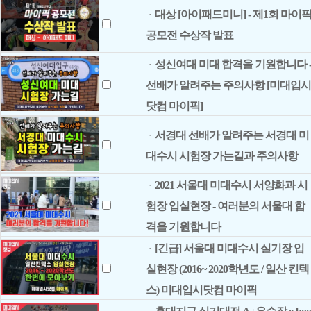
대상 [아이패드미니] - 제1회 마이
ㆍ
공모전 수상작 발표
성신여대 미대 합격을 기원합니다 
ㆍ
선배가 알려주는 주의사항 [미대입시
닷컴 마이픽]
서경대 선배가 알려주는 서경대 미
ㆍ
대수시 시험장 가는길과 주의사항
2021 서울대 미대수시 서양화과 시
ㆍ
험장 입실현장 - 여러분의 서울대 합
격을 기원합니다
[긴급] 서울대 미대수시 실기장 입
ㆍ
실현장 (2016~ 2020학년도 / 일산 킨텍
스) 미대입시닷컴 마이픽