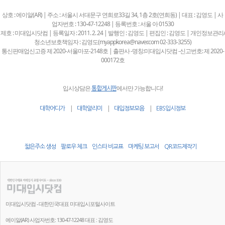
상호 : 에이알(AR) | 주소 : 서울시 서대문구 연희로33길 34, 1층 2호(연희동) | 대표 : 김영도 | 사
업자번호 : 130-47-12248 | 등록번호 : 서울 아 01530
제호 : 미대입시닷컴 | 등록일자 : 2011. 2. 24 | 발행인 : 김영도 | 편집인 : 김영도 | 개인정보관리/
청소년보호책임자 : 김영도(myappkorea@naver.com 02-333-3255)
통신판매업신고증 제 2020-서울마포-2148호 | 출판사 -명칭:미대입시닷컴 -신고번호: 제 2020-
000172호
입시상담은
에서만 가능합니다!
통합게시판
|
|
|
대학어디가
대학알리미
대입정보모음
EBS입시정보
짧은주소 생성
팔로우 체크
인스타 비교표
마케팅 보고서
QR코드제작기
미대입시닷컴 - 대한민국대표 미대입시포털사이트
에이알(AR) 사업자번호: 130-47-12248 대표 : 김영도