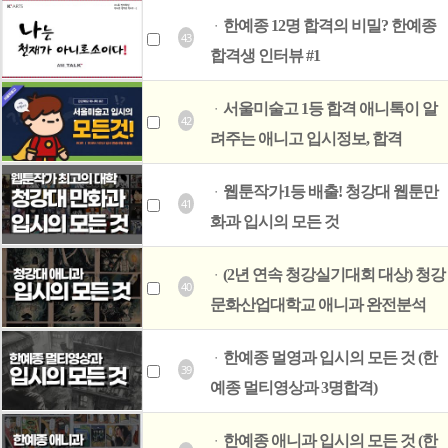
한예종 12명 합격의 비밀? 한예종
ㆍ
43
합격생 인터뷰 #1
서울미술고 1등 합격 애니톡이 알
ㆍ
42
려주는 애니고 입시정보, 합격
웹툰작가1등 배출! 청강대 웹툰만
ㆍ
41
화과 입시의 모든 것
(2년 연속 청강실기대회 대상) 청강
ㆍ
40
문화산업대학교 애니과 완전분석
한예종 멀영과 입시의 모든 것 (한
ㆍ
39
예종 멀티영상과 3명합격)
한예종 애니과 입시의 모든 것 (한
ㆍ