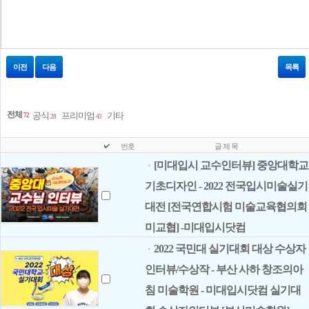
이전
다음
목록
전체
공식
프리미엄
기타
72
28
43
번호
글 제 목
[미대입시 교수인터뷰] 중앙대학교
ㆍ
기초디자인 - 2022 전국입시미술실기
대전 [전국연합시험 미술교육협의회
미교협] -미대입시닷컴
2022 국민대 실기대회 대상 수상자
ㆍ
인터뷰/수상작 - 부산 사하 창조의아
침 미술학원 - 미대입시닷컴 실기대