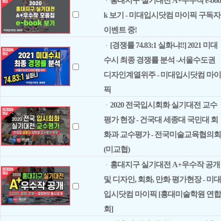
홍대지구 실기대전 A+우수작 e-boo
ㆍ
k 보기 - 미대입시닷컴 마이픽 구독자
이벤트 중!
[경쟁률 74.83:1 실화냐!!] 2021 미대
ㆍ
수시 최종 경쟁률 분석 -서울수도권
디자인계열위주 - 미대입시닷컴 마이
픽
2020 전국입시회화 실기대전 교수
ㆍ
평가 현장 - 건국대 세종대 국민대 회
화과 교수평가 - 전국미술교육협의회
(미교협)
홍대지구 실기대전 A+우수작 공개
ㆍ
및 디자인, 회화, 만화 평가현장 - 미대
입시닷컴 마이픽 [홍대미술학원 연합
회]