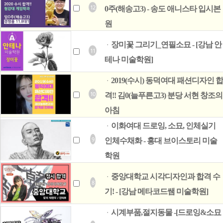
12
0주(해송고3) - 송도 애니스타 입시본
원
장미꽃 그리기_연필소묘 - [강남 안
ㆍ
11
테나 미술학원]
2019(수시) 동덕여대 패션디자인 합
ㆍ
10
격!! 김0(늘푸른고3) 분당 서현 창조의
아침
이화여대 드로잉, 소묘, 인체실기
ㆍ
9
인체수채화 - 홍대 브이스토리 미술
학원
중앙대학교 시각디자인과 합격 수
ㆍ
8
기! - [강남 메타코드쌤 미술학원]
시계부품,절지동물 -[드로잉&소묘
ㆍ