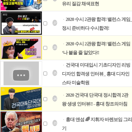
유리 질감 채색표현
2020 수시 2관왕 합격! 밸런스 게임
ㆍ
27
정시 준비하다 수시합격!
2020 수시 2관왕 합격! 밸런스 게임
ㆍ
26
‘나 붙을 줄 알았다!!
건국대 미대입시 기초디자인 리빙
ㆍ
25
디자인 합격생 인터뷰_ 홍대 디자인
스타 미술학원
2020 건국대 단국대 정시합격 2관
ㆍ
24
왕 생생 인터뷰!! - 홍대 창조의아침
홍대 앤섬 🌈 지휘자 바렌보임 그리
ㆍ
23
기