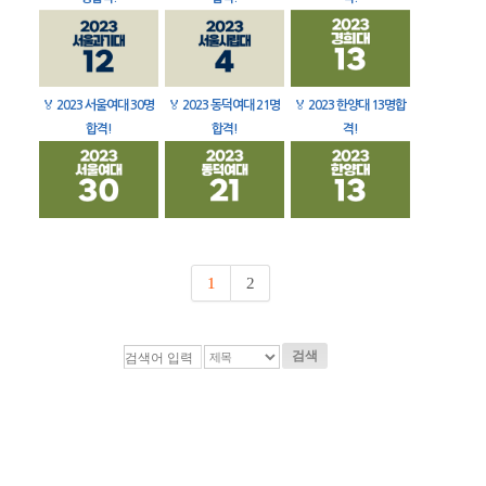
🏅
2023 서울여대 30명
🏅
2023 동덕여대 21명
🏅
2023 한양대 13명합
합격!
합격!
격!
1
2
검색