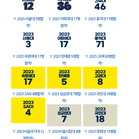
🏅
2023 서울대 3명합
🏅
2023 이화여대 17명
🏅
2023 홍익대 71명합
격!
합격!
격!
🏅
2023 숙명여대 17명
🏅
2023 한예종 5명합
🏅
2023 고려대 8명합
합격!
격!
격!
🏅
2023 SADI 4명합격!
🏅
2023 성균관대 7명합
🏅
2023 국민대 18명합
격!
격!
🏅
2023서울과기대 12
🏅
2023서울시립대 4명
🏅
2023 경희대 13명합
명합격!
합격!
격!