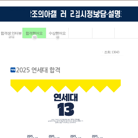
합격생 인터뷰
합격했어요
수상했어요
4114
183
68
ㆍ조회: 13043
2025 연세대 합격