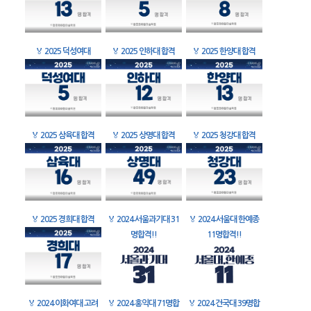
🏅
2025 덕성여대
🏅
2025 인하대 합격
🏅
2025 한양대 합격
🏅
2025 삼육대 합격
🏅
2025 상명대 합격
🏅
2025 청강대 합격
🏅
2025 경희대 합격
🏅
2024 서울과기대 31
🏅
2024 서울대 한예종
명합격!!
11명합격!!
🏅
2024 이화여대 고려
🏅
2024 홍익대 71명합
🏅
2024 건국대 39명합