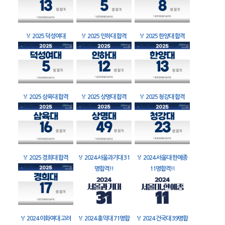
🏅
2025 덕성여대
🏅
2025 인하대 합격
🏅
2025 한양대 합격
🏅
2025 삼육대 합격
🏅
2025 상명대 합격
🏅
2025 청강대 합격
🏅
2025 경희대 합격
🏅
2024 서울과기대 31
🏅
2024 서울대 한예종
명합격!!
11명합격!!
🏅
2024 이화여대 고려
🏅
2024 홍익대 71명합
🏅
2024 건국대 39명합