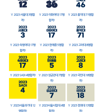
🏅
2023 서울대 3명합
🏅
2023 이화여대 17명
🏅
2023 홍익대 71명합
격!
합격!
격!
🏅
2023 숙명여대 17명
🏅
2023 한예종 5명합
🏅
2023 고려대 8명합
합격!
격!
격!
🏅
2023 SADI 4명합격!
🏅
2023 성균관대 7명합
🏅
2023 국민대 18명합
격!
격!
🏅
2023서울과기대 12
🏅
2023서울시립대 4명
🏅
2023 경희대 13명합
명합격!
합격!
격!