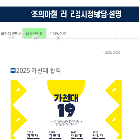
합격생 인터뷰
합격했어요
수상했어요
4114
183
68
ㆍ조회: 13633
2025 가천대 합격