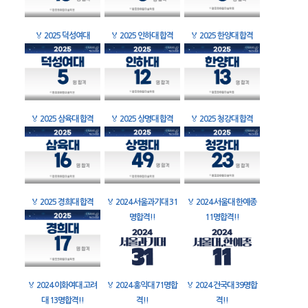
🏅
2025 덕성여대
🏅
2025 인하대 합격
🏅
2025 한양대 합격
🏅
2025 삼육대 합격
🏅
2025 상명대 합격
🏅
2025 청강대 합격
🏅
2025 경희대 합격
🏅
2024 서울과기대 31
🏅
2024 서울대 한예종
명합격!!
11명합격!!
🏅
2024 이화여대 고려
🏅
2024 홍익대 71명합
🏅
2024 건국대 39명합
대 13명합격!!
격!!
격!!