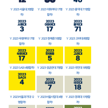
🏅
2023 서울대 3명합
🏅
2023 이화여대 17명
🏅
2023 홍익대 71명합
격!
합격!
격!
🏅
2023 숙명여대 17명
🏅
2023 한예종 5명합
🏅
2023 고려대 8명합
합격!
격!
격!
🏅
2023 SADI 4명합격!
🏅
2023 성균관대 7명합
🏅
2023 국민대 18명합
격!
격!
🏅
2023서울과기대 12
🏅
2023서울시립대 4명
🏅
2023 경희대 13명합
명합격!
합격!
격!