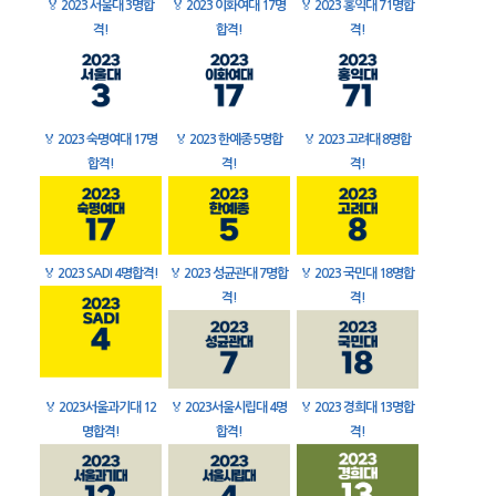
🏅
2023 서울대 3명합
🏅
2023 이화여대 17명
🏅
2023 홍익대 71명합
격!
합격!
격!
🏅
2023 숙명여대 17명
🏅
2023 한예종 5명합
🏅
2023 고려대 8명합
합격!
격!
격!
🏅
2023 SADI 4명합격!
🏅
2023 성균관대 7명합
🏅
2023 국민대 18명합
격!
격!
🏅
2023서울과기대 12
🏅
2023서울시립대 4명
🏅
2023 경희대 13명합
명합격!
합격!
격!