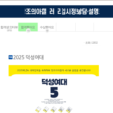
합격생 인터뷰
합격했어요
수상했어요
4114
183
68
ㆍ조회: 12832
2025 덕성여대