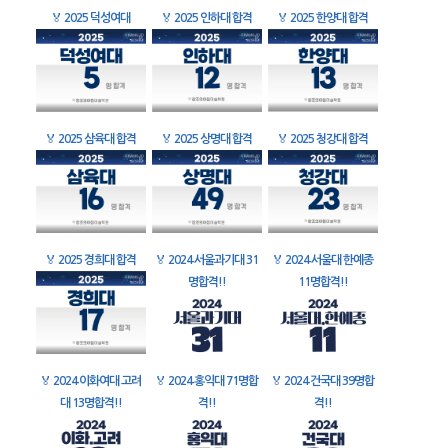
🏅
2025 덕성여대
🏅
2025 인하대 합격
🏅
2025 한양대 합격
🏅
2025 삼육대 합격
🏅
2025 상명대 합격
🏅
2025 청강대 합격
🏅
2025 경희대 합격
🏅
2024 서울과기대 31
🏅
2024 서울대 한예종
명합격!!
11명합격!!
🏅
2024 이화여대 고려
🏅
2024 홍익대 71명합
🏅
2024 건국대 39명합
대 13명합격!!
격!!
격!!