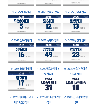
🏅
2025 덕성여대
🏅
2025 인하대 합격
🏅
2025 한양대 합격
🏅
2025 삼육대 합격
🏅
2025 상명대 합격
🏅
2025 청강대 합격
🏅
2025 경희대 합격
🏅
2024 서울과기대 31
🏅
2024 서울대 한예종
명합격!!
11명합격!!
🏅
2024 이화여대 고려
🏅
2024 홍익대 71명합
🏅
2024 건국대 39명합
대 13명합격!!
격!!
격!!