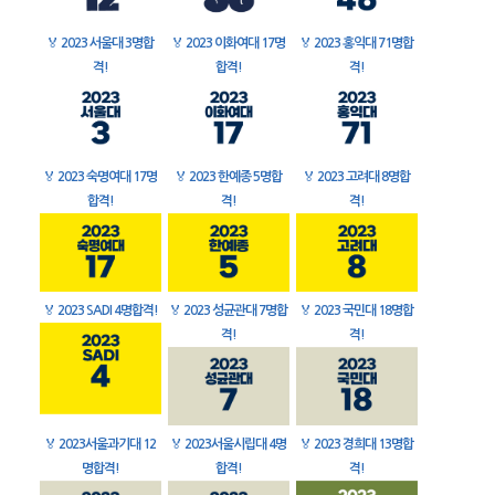
🏅
2023 서울대 3명합
🏅
2023 이화여대 17명
🏅
2023 홍익대 71명합
격!
합격!
격!
🏅
2023 숙명여대 17명
🏅
2023 한예종 5명합
🏅
2023 고려대 8명합
합격!
격!
격!
🏅
2023 SADI 4명합격!
🏅
2023 성균관대 7명합
🏅
2023 국민대 18명합
격!
격!
🏅
2023서울과기대 12
🏅
2023서울시립대 4명
🏅
2023 경희대 13명합
명합격!
합격!
격!