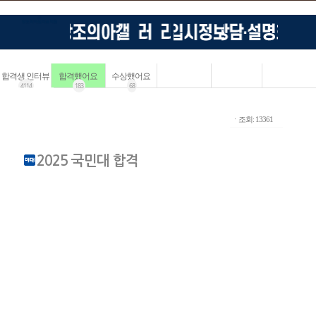
합격생 인터뷰
합격했어요
수상했어요
4114
183
68
ㆍ조회: 13361
2025 국민대 합격