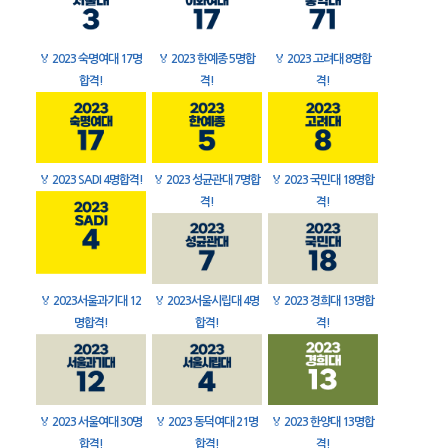
🏅
2023 숙명여대 17명
🏅
2023 한예종 5명합
🏅
2023 고려대 8명합
합격!
격!
격!
🏅
2023 SADI 4명합격!
🏅
2023 성균관대 7명합
🏅
2023 국민대 18명합
격!
격!
🏅
2023서울과기대 12
🏅
2023서울시립대 4명
🏅
2023 경희대 13명합
명합격!
합격!
격!
🏅
2023 서울여대 30명
🏅
2023 동덕여대 21명
🏅
2023 한양대 13명합
합격!
합격!
격!