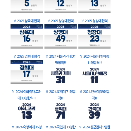
🏅
2025 삼육대 합격
🏅
2025 상명대 합격
🏅
2025 청강대 합격
🏅
2025 경희대 합격
🏅
2024 서울과기대 31
🏅
2024 서울대 한예종
명합격!!
11명합격!!
🏅
2024 이화여대 고려
🏅
2024 홍익대 71명합
🏅
2024 건국대 39명합
대 13명합격!!
격!!
격!!
🏅
2024 숙명여대 15명
🏅
2024 국민대 13명합
🏅
2024 성균관대 9명합