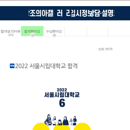
합격생 인터뷰
합격했어요
수상했어요
4114
183
68
ㆍ조회: 39378
2022 서울시립대학교 합격