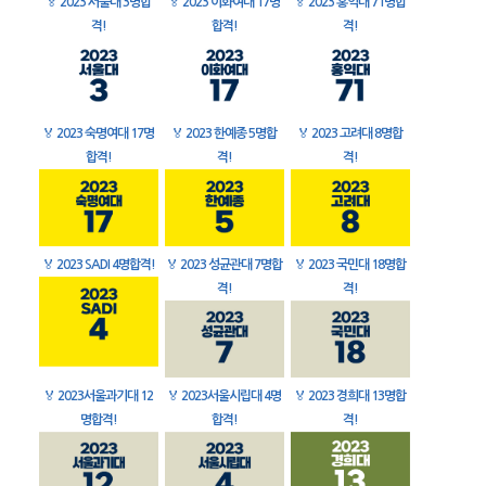
🏅
2023 서울대 3명합
🏅
2023 이화여대 17명
🏅
2023 홍익대 71명합
격!
합격!
격!
🏅
2023 숙명여대 17명
🏅
2023 한예종 5명합
🏅
2023 고려대 8명합
합격!
격!
격!
🏅
2023 SADI 4명합격!
🏅
2023 성균관대 7명합
🏅
2023 국민대 18명합
격!
격!
🏅
2023서울과기대 12
🏅
2023서울시립대 4명
🏅
2023 경희대 13명합
명합격!
합격!
격!