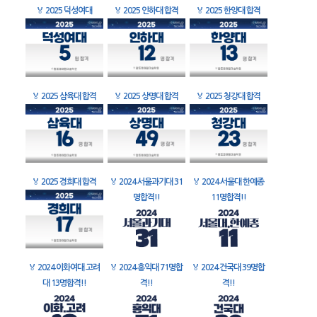
🏅
2025 덕성여대
🏅
2025 인하대 합격
🏅
2025 한양대 합격
🏅
2025 삼육대 합격
🏅
2025 상명대 합격
🏅
2025 청강대 합격
🏅
2025 경희대 합격
🏅
2024 서울과기대 31
🏅
2024 서울대 한예종
명합격!!
11명합격!!
🏅
2024 이화여대 고려
🏅
2024 홍익대 71명합
🏅
2024 건국대 39명합
대 13명합격!!
격!!
격!!