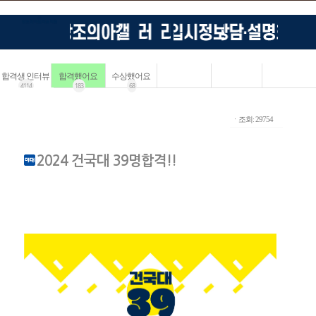
합격생 인터뷰
합격했어요
수상했어요
4114
183
68
ㆍ조회: 29754
2024 건국대 39명합격!!