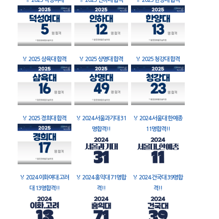
🏅
2025 덕성여대
🏅
2025 인하대 합격
🏅
2025 한양대 합격
🏅
2025 삼육대 합격
🏅
2025 상명대 합격
🏅
2025 청강대 합격
🏅
2025 경희대 합격
🏅
2024 서울과기대 31
🏅
2024 서울대 한예종
명합격!!
11명합격!!
🏅
2024 이화여대 고려
🏅
2024 홍익대 71명합
🏅
2024 건국대 39명합
대 13명합격!!
격!!
격!!