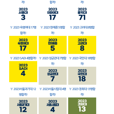
격!
합격!
격!
🏅
2023 숙명여대 17명
🏅
2023 한예종 5명합
🏅
2023 고려대 8명합
합격!
격!
격!
🏅
2023 SADI 4명합격!
🏅
2023 성균관대 7명합
🏅
2023 국민대 18명합
격!
격!
🏅
2023서울과기대 12
🏅
2023서울시립대 4명
🏅
2023 경희대 13명합
명합격!
합격!
격!