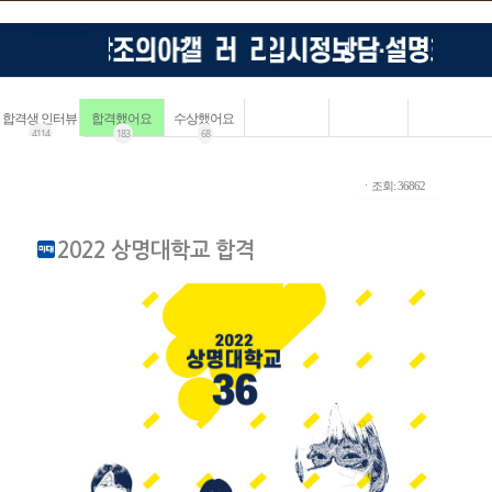
합격생 인터뷰
합격했어요
수상했어요
4114
183
68
ㆍ조회: 36862
2022 상명대학교 합격