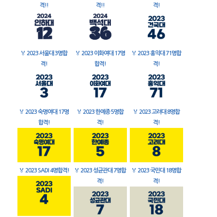
격!!
격!!
격!
🏅
2023 서울대 3명합
🏅
2023 이화여대 17명
🏅
2023 홍익대 71명합
격!
합격!
격!
🏅
2023 숙명여대 17명
🏅
2023 한예종 5명합
🏅
2023 고려대 8명합
합격!
격!
격!
🏅
2023 SADI 4명합격!
🏅
2023 성균관대 7명합
🏅
2023 국민대 18명합
격!
격!