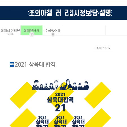
합격생 인터뷰
합격했어요
수상했어요
4114
183
68
ㆍ조회: 31695
2021 삼육대 합격