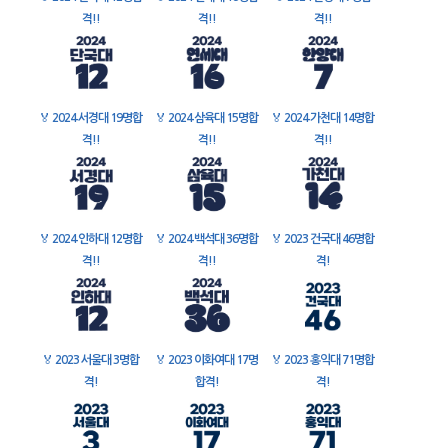
격!!
격!!
격!!
🏅
2024 서경대 19명합
🏅
2024 삼육대 15명합
🏅
2024 가천대 14명합
격!!
격!!
격!!
🏅
2024 인하대 12명합
🏅
2024 백석대 36명합
🏅
2023 건국대 46명합
격!!
격!!
격!
🏅
2023 서울대 3명합
🏅
2023 이화여대 17명
🏅
2023 홍익대 71명합
격!
합격!
격!