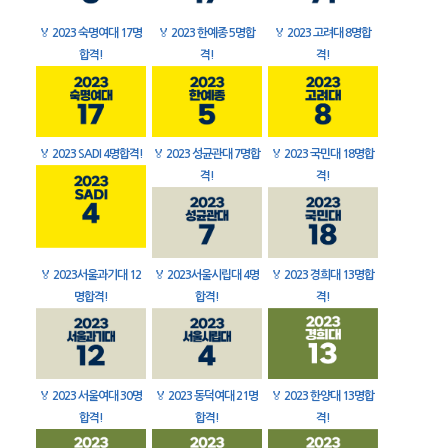
🏅
2023 숙명여대 17명
🏅
2023 한예종 5명합
🏅
2023 고려대 8명합
합격!
격!
격!
🏅
2023 SADI 4명합격!
🏅
2023 성균관대 7명합
🏅
2023 국민대 18명합
격!
격!
🏅
2023서울과기대 12
🏅
2023서울시립대 4명
🏅
2023 경희대 13명합
명합격!
합격!
격!
🏅
2023 서울여대 30명
🏅
2023 동덕여대 21명
🏅
2023 한양대 13명합
합격!
합격!
격!