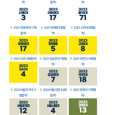
격!
합격!
격!
🏅
2023 숙명여대 17명
🏅
2023 한예종 5명합
🏅
2023 고려대 8명합
합격!
격!
격!
🏅
2023 SADI 4명합격!
🏅
2023 성균관대 7명합
🏅
2023 국민대 18명합
격!
격!
🏅
2023서울과기대 12
🏅
2023서울시립대 4명
🏅
2023 경희대 13명합
명합격!
합격!
격!