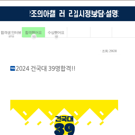
합격생 인터뷰
합격했어요
수상했어요
4114
183
68
ㆍ조회: 29638
2024 건국대 39명합격!!