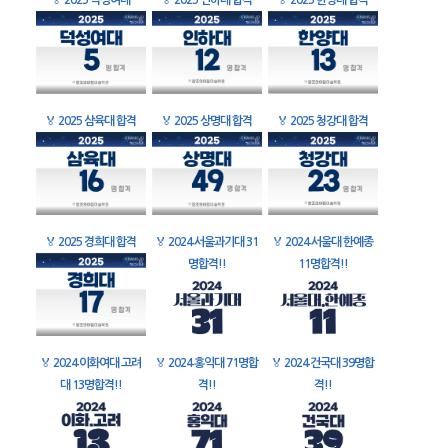
🏅
2025 덕성여대
🏅
2025 인하대 합격
🏅
2025 한양대 합격
🏅
2025 삼육대 합격
🏅
2025 상명대 합격
🏅
2025 청강대 합격
🏅
2025 경희대 합격
🏅
2024 서울과기대 31
🏅
2024 서울대 한예종
명합격!!
11명합격!!
🏅
2024 이화여대 고려
🏅
2024 홍익대 71명합
🏅
2024 건국대 39명합
대 13명합격!!
격!!
격!!