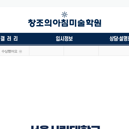
수상했어요
68