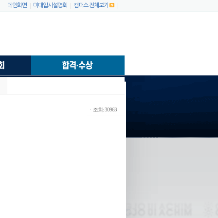
|
|
|
메인화면
미대입시설명회
캠퍼스 전체보기
ㆍ조회: 30963