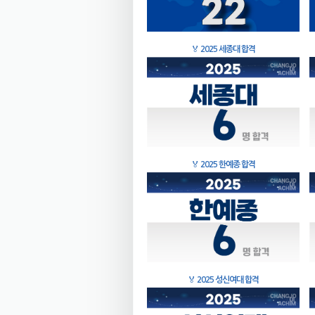
🏅
2025 세종대 합격
🏅
2025 한예종 합격
🏅
2025 성신여대 합격