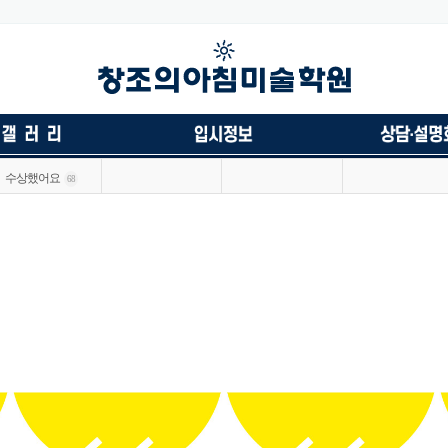
수상했어요
68