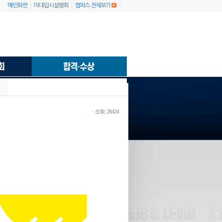
|
|
|
메인화면
미대입시설명회
캠퍼스 전체보기
ㆍ조회: 28424