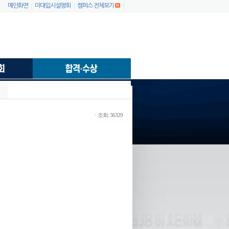
|
|
|
메인화면
미대입시설명회
캠퍼스 전체보기
ㆍ조회: 36329