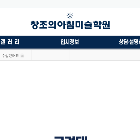
수상했어요
68