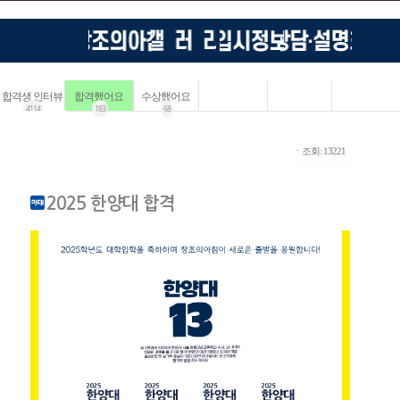
합격생 인터뷰
합격했어요
수상했어요
4114
183
68
ㆍ조회: 13221
2025 한양대 합격