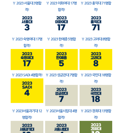
🏅
2023 서울대 3명합
🏅
2023 이화여대 17명
🏅
2023 홍익대 71명합
격!
합격!
격!
🏅
2023 숙명여대 17명
🏅
2023 한예종 5명합
🏅
2023 고려대 8명합
합격!
격!
격!
🏅
2023 SADI 4명합격!
🏅
2023 성균관대 7명합
🏅
2023 국민대 18명합
격!
격!
🏅
2023서울과기대 12
🏅
2023서울시립대 4명
🏅
2023 경희대 13명합
명합격!
합격!
격!