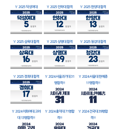
🏅
2025 덕성여대
🏅
2025 인하대 합격
🏅
2025 한양대 합격
🏅
2025 삼육대 합격
🏅
2025 상명대 합격
🏅
2025 청강대 합격
🏅
2025 경희대 합격
🏅
2024 서울과기대 31
🏅
2024 서울대 한예종
명합격!!
11명합격!!
🏅
2024 이화여대 고려
🏅
2024 홍익대 71명합
🏅
2024 건국대 39명합
대 13명합격!!
격!!
격!!