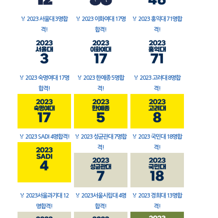
🏅
2023 서울대 3명합
🏅
2023 이화여대 17명
🏅
2023 홍익대 71명합
격!
합격!
격!
🏅
2023 숙명여대 17명
🏅
2023 한예종 5명합
🏅
2023 고려대 8명합
합격!
격!
격!
🏅
2023 SADI 4명합격!
🏅
2023 성균관대 7명합
🏅
2023 국민대 18명합
격!
격!
🏅
2023서울과기대 12
🏅
2023서울시립대 4명
🏅
2023 경희대 13명합
명합격!
합격!
격!