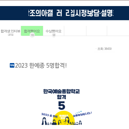
합격생 인터뷰
합격했어요
수상했어요
4114
183
68
ㆍ조회: 38450
2023 한예종 5명합격!