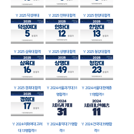
🏅
2025 덕성여대
🏅
2025 인하대 합격
🏅
2025 한양대 합격
🏅
2025 삼육대 합격
🏅
2025 상명대 합격
🏅
2025 청강대 합격
🏅
2025 경희대 합격
🏅
2024 서울과기대 31
🏅
2024 서울대 한예종
명합격!!
11명합격!!
🏅
2024 이화여대 고려
🏅
2024 홍익대 71명합
🏅
2024 건국대 39명합
대 13명합격!!
격!!
격!!