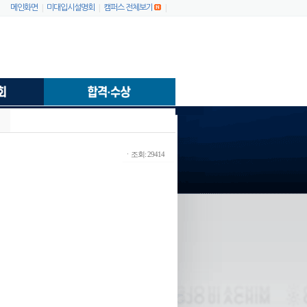
|
|
|
메인화면
미대입시설명회
캠퍼스 전체보기
ㆍ조회: 29414