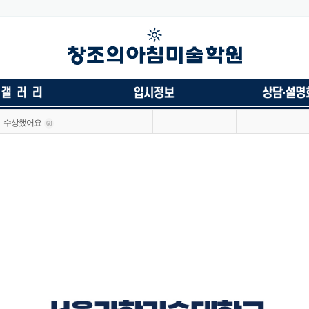
수상했어요
68