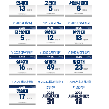
🏅
2025 덕성여대
🏅
2025 인하대 합격
🏅
2025 한양대 합격
🏅
2025 삼육대 합격
🏅
2025 상명대 합격
🏅
2025 청강대 합격
🏅
2025 경희대 합격
🏅
2024 서울과기대 31
🏅
2024 서울대 한예종
명합격!!
11명합격!!