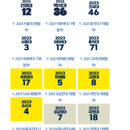
🏅
2023 서울대 3명합
🏅
2023 이화여대 17명
🏅
2023 홍익대 71명합
격!
합격!
격!
🏅
2023 숙명여대 17명
🏅
2023 한예종 5명합
🏅
2023 고려대 8명합
합격!
격!
격!
🏅
2023 SADI 4명합격!
🏅
2023 성균관대 7명합
🏅
2023 국민대 18명합
격!
격!
🏅
2023서울과기대 12
🏅
2023서울시립대 4명
🏅
2023 경희대 13명합