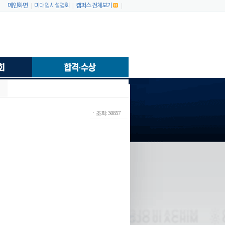
|
|
|
메인화면
미대입시설명회
캠퍼스 전체보기
ㆍ조회: 30857