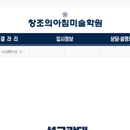
수상했어요
68