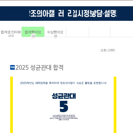
합격생 인터뷰
합격했어요
수상했어요
4114
183
68
ㆍ조회: 12985
2025 성균관대 합격