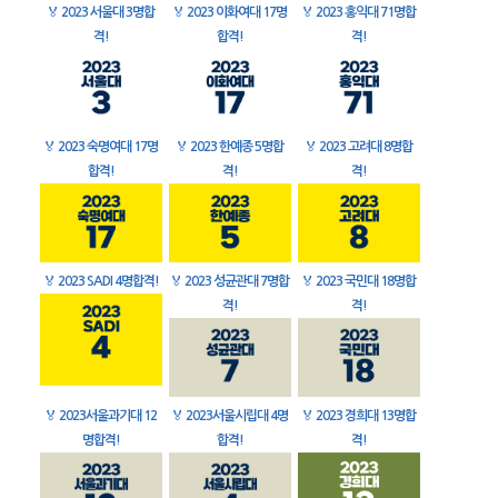
🏅
2023 서울대 3명합
🏅
2023 이화여대 17명
🏅
2023 홍익대 71명합
격!
합격!
격!
🏅
2023 숙명여대 17명
🏅
2023 한예종 5명합
🏅
2023 고려대 8명합
합격!
격!
격!
🏅
2023 SADI 4명합격!
🏅
2023 성균관대 7명합
🏅
2023 국민대 18명합
격!
격!
🏅
2023서울과기대 12
🏅
2023서울시립대 4명
🏅
2023 경희대 13명합
명합격!
합격!
격!