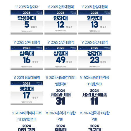
🏅
2025 덕성여대
🏅
2025 인하대 합격
🏅
2025 한양대 합격
🏅
2025 삼육대 합격
🏅
2025 상명대 합격
🏅
2025 청강대 합격
🏅
2025 경희대 합격
🏅
2024 서울과기대 31
🏅
2024 서울대 한예종
명합격!!
11명합격!!
🏅
2024 이화여대 고려
🏅
2024 홍익대 71명합
🏅
2024 건국대 39명합
대 13명합격!!
격!!
격!!