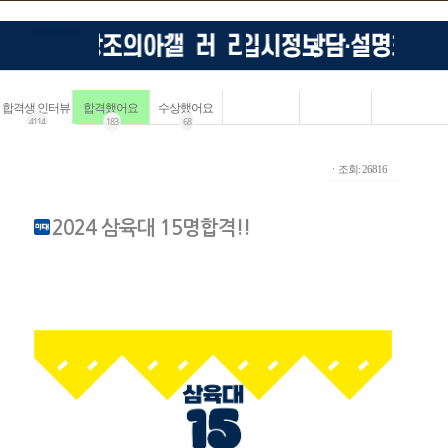
합격생 인터뷰
합격했어요
수상했어요
4114
183
68
ㆍ조회: 26816
2024 삼육대 15명합격!!