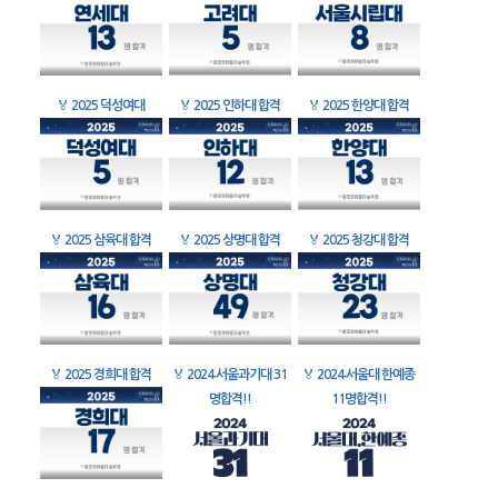
🏅
2025 덕성여대
🏅
2025 인하대 합격
🏅
2025 한양대 합격
🏅
2025 삼육대 합격
🏅
2025 상명대 합격
🏅
2025 청강대 합격
🏅
2025 경희대 합격
🏅
2024 서울과기대 31
🏅
2024 서울대 한예종
명합격!!
11명합격!!