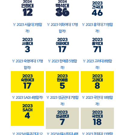
🏅
2023 서울대 3명합
🏅
2023 이화여대 17명
🏅
2023 홍익대 71명합
격!
합격!
격!
🏅
2023 숙명여대 17명
🏅
2023 한예종 5명합
🏅
2023 고려대 8명합
합격!
격!
격!
🏅
2023 SADI 4명합격!
🏅
2023 성균관대 7명합
🏅
2023 국민대 18명합
격!
격!
🏅
2023서울과기대 12
🏅
2023서울시립대 4명
🏅
2023 경희대 13명합